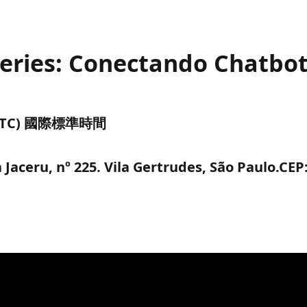
Series: Conectando Chatbo
午 (UTC) 國際標準時間
Jaceru, nº 225. Vila Gertrudes, São Paulo.CEP