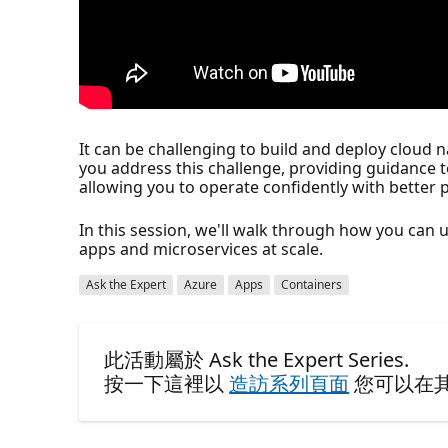
It can be challenging to build and deploy cloud na
you address this challenge, providing guidance to 
allowing you to operate confidently with better
In this session, we'll walk through how you can
apps and microservices at scale.
Ask the Expert
Azure
Apps
Containers
此活動屬於 Ask the Expert Series.
按一下這裡以
造訪系列頁面
您可以在