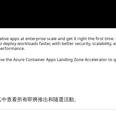
tive apps at enterprise scale and get it right the first tim
deploy workloads faster, with better security, scalability, av
 performance.
 use the Azure Container Apps Landing Zone Accelerator to 
其中查看所有即將推出和隨選活動。