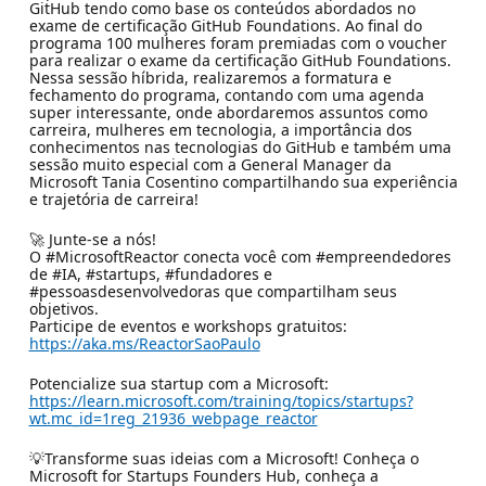
GitHub tendo como base os conteúdos abordados no
exame de certificação GitHub Foundations. Ao final do
programa 100 mulheres foram premiadas com o voucher
para realizar o exame da certificação GitHub Foundations.
Nessa sessão híbrida, realizaremos a formatura e
fechamento do programa, contando com uma agenda
super interessante, onde abordaremos assuntos como
carreira, mulheres em tecnologia, a importância dos
conhecimentos nas tecnologias do GitHub e também uma
sessão muito especial com a General Manager da
Microsoft Tania Cosentino compartilhando sua experiência
e trajetória de carreira!
🚀 Junte-se a nós!
O #MicrosoftReactor conecta você com #empreendedores
de #IA, #startups, #fundadores e
#pessoasdesenvolvedoras que compartilham seus
objetivos.
Participe de eventos e workshops gratuitos:
https://aka.ms/ReactorSaoPaulo
Potencialize sua startup com a Microsoft:
https://learn.microsoft.com/training/topics/startups?
wt.mc_id=1reg_21936_webpage_reactor
💡Transforme suas ideias com a Microsoft! Conheça o
Microsoft for Startups Founders Hub, conheça a