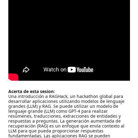
Acerta de esta sesion:
Una introducción a RAGHack, un hackathon global para
desarrollar aplicaciones utilizando modelos de lenguaje
grandes (LLM) y RAG. Se puede utilizar un modelo de
lenguaje grande (LLM) como GPT-4 para realizar
resúmenes, traducciones, extracciones de entidades y
respuestas a preguntas. La generación aumentada de
recuperación (RAG) es un enfoque que envía contexto al
LLM para que pueda proporcionar respuestas
fundamentadas. Las aplicaciones RAG se pueden