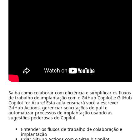
Saiba como colaborar com eficiência e simplificar os fluxos
de trabalho de implantação com o GitHub Copilot e GitHub
Copilot for Azure! Esta aula ensinará você a escrever
GitHub Actions, gerenciar solicitações de pull e
automatizar processos de implantação usando as
sugestões poderosas do Copilot.
Entender os fluxos de trabalho de colaboração e
implantação
Criar GitHub Actions com o GitHub Copilot