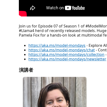
Join us for Episode 07 of Season 1 of #ModelMon
#Llama4 herd of recently released models. Huge 
Pamela Fox for a hands-on look at multimodal f
https://aka.ms/model-mondays
- Explore A
https://aka.ms/model-mondays/chat
- Cont
https://aka.ms/model-mondays/collection
-
https://aka.ms/model-mondays/newsletter
演講者