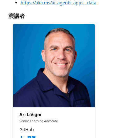
https://aka.ms/ai_agents_apps__data
演講者
Ari LiVigni
Senior Learning Advocate
GitHub
簡歷