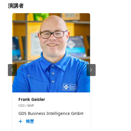
演講者
Frank Geisler
CEO / MVP
GDS Business Intelligence GmbH
簡歷