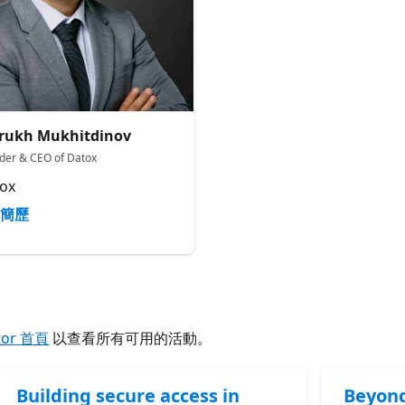
rukh Mukhitdinov
der & CEO of Datox
ox
簡歷
tor 首頁
以查看所有可用的活動。
Building secure access in
Beyond