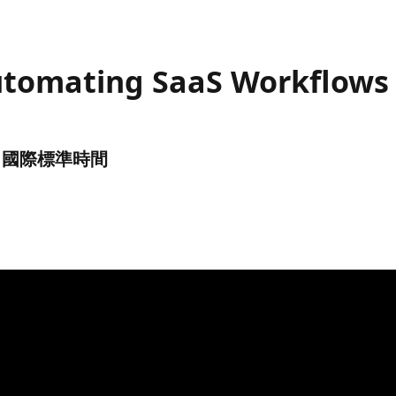
utomating SaaS Workflows 
UTC) 國際標準時間