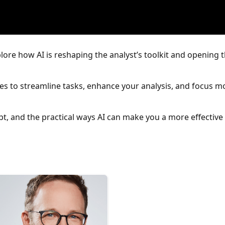
xplore how AI is reshaping the analyst’s toolkit and opening 
ies to streamline tasks, enhance your analysis, and focus m
adopt, and the practical ways AI can make you a more effectiv