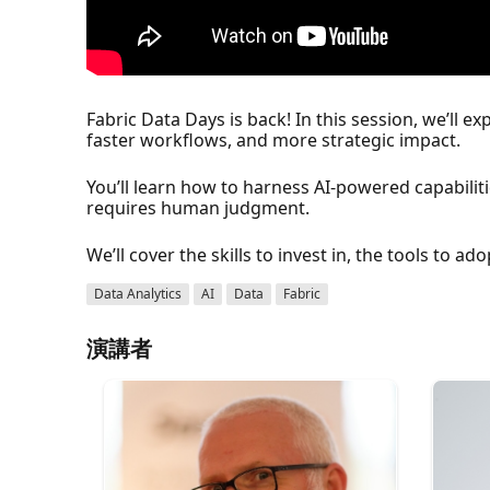
Fabric Data Days is back! In this session, we’ll e
faster workflows, and more strategic impact.
You’ll learn how to harness AI-powered capabilit
requires human judgment.
We’ll cover the skills to invest in, the tools to 
Data Analytics
AI
Data
Fabric
演講者