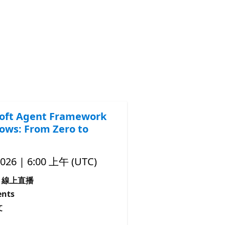
oft Agent Framework
ows: From Zero to
2026 | 6:00 上午 (UTC)
線上直播
nts
文