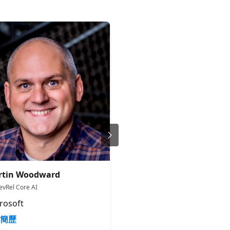
rtin Woodward
Reynald Adolphe
evRel Core AI
Senior Cloud Advocate
rosoft
Microsoft
簡歷
簡歷