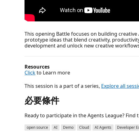
This opening Battle focuses on building creative 
prototype ideas that blend creativity, productivi
development and unlock new creative workflows
Resources
Click
to Learn more
This session is a part of a series,
Explore all sess
必要條件
Ready to participate in the Agents League? Find th
open source
AI
Demo
Cloud
AI Agents
Developer E