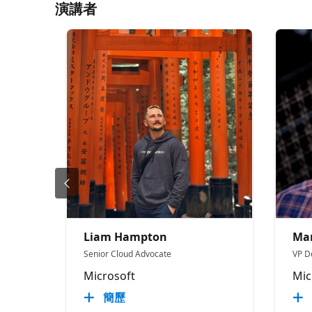
演講者
Liam Hampton
Ma
Senior Cloud Advocate
VP D
Microsoft
Mic
簡歷