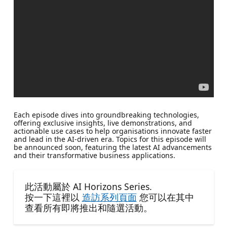
Each episode dives into groundbreaking technologies,
offering exclusive insights, live demonstrations, and
actionable use cases to help organisations innovate faster
and lead in the AI-driven era. Topics for this episode will
be announced soon, featuring the latest AI advancements
and their transformative business applications.
此活動屬於 AI Horizons Series.
按一下這裡以
造訪系列頁面
您可以在其中
查看所有即將推出和隨選活動。