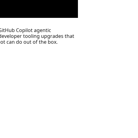
GitHub Copilot agentic
 developer tooling upgrades that
t can do out of the box.