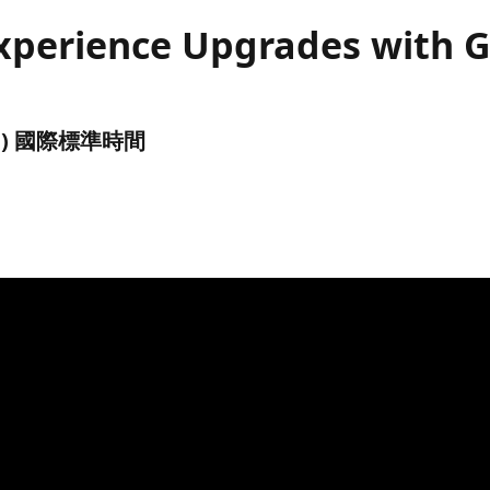
xperience Upgrades with G
(UTC) 國際標準時間