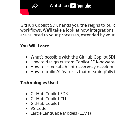
GitHub Copilot SDK hands you the reigns to buil
workflows. We'll take a look at how integrations
are tailored to your processes, extended by you
You Will Learn
What’s possible with the GitHub Copilot SD
How to design custom Copilot SDK‑powere
How to integrate AI into everyday develo
How to build AI features that meaningfully
Technologies Used
GitHub Copilot SDK
GitHub Copilot CLI
GitHub Copilot
VS Code
Large Language Models (LLMs)