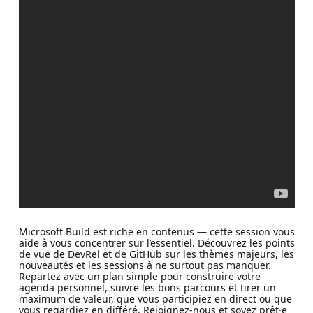
Microsoft Build est riche en contenus — cette session vous
aide à vous concentrer sur l’essentiel. Découvrez les points
de vue de DevRel et de GitHub sur les thèmes majeurs, les
nouveautés et les sessions à ne surtout pas manquer.
Repartez avec un plan simple pour construire votre
agenda personnel, suivre les bons parcours et tirer un
maximum de valeur, que vous participiez en direct ou que
vous regardiez en différé. Rejoignez-nous et soyez prêt·e