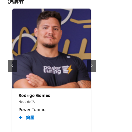
演講者
Rodrigo Gomes
Head de IA
Power Tuning
簡歷