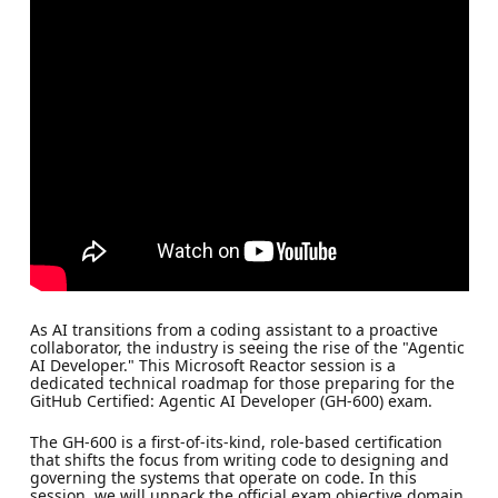
As AI transitions from a coding assistant to a proactive
collaborator, the industry is seeing the rise of the "Agentic
AI Developer." This Microsoft Reactor session is a
dedicated technical roadmap for those preparing for the
GitHub Certified: Agentic AI Developer (GH-600) exam.
The GH-600 is a first-of-its-kind, role-based certification
that shifts the focus from writing code to designing and
governing the systems that operate on code. In this
session, we will unpack the official exam objective domain,