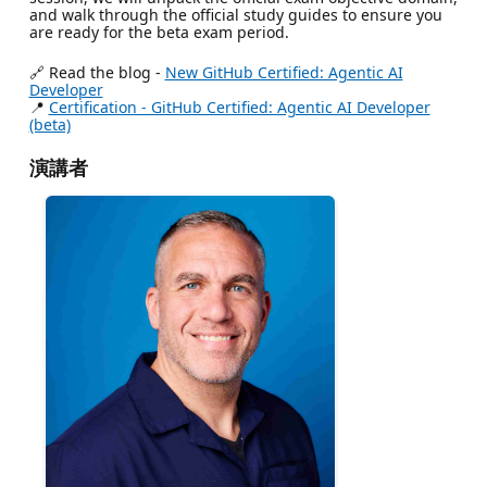
and walk through the official study guides to ensure you
are ready for the beta exam period.
🔗 Read the blog -
New GitHub Certified: Agentic AI
Developer
📍
Certification - GitHub Certified: Agentic AI Developer
(beta)
演講者