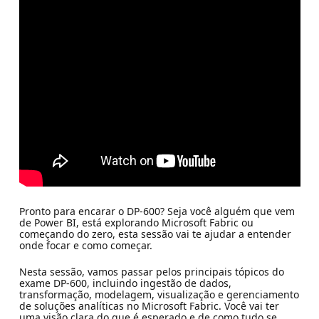
Pronto para encarar o DP-600? Seja você alguém que vem
de Power BI, está explorando Microsoft Fabric ou
começando do zero, esta sessão vai te ajudar a entender
onde focar e como começar.
Nesta sessão, vamos passar pelos principais tópicos do
exame DP-600, incluindo ingestão de dados,
transformação, modelagem, visualização e gerenciamento
de soluções analíticas no Microsoft Fabric. Você vai ter
uma visão clara do que é esperado e de como tudo se