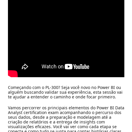
Começando com o PL-300? Seja você novo no Power BI ou
alguém buscando validar sua experiência, esta sessão vai
te ajudar a entender o caminho e onde focar primeiro.
Vamos percorrer os principais elementos do Power BI Data
Analyst certification exam acompanhando o percurso dos
seus dados, desde a preparação e modelagem até a
criação de relatórios e a entrega de insights com
visualizações eficazes. Você vai ver como cada etapa se
conecta e como tudo se junta para contar histórias claras