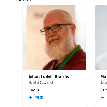
Johan Ludvig Brattås
Mar
Head of Data & AI
Soft
Enora
Sav
簡歷