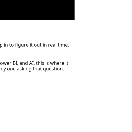
 to figure it out in real time.
wer BI, and AI, this is where it
only one asking that question.