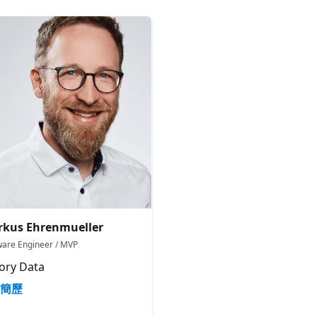
kus Ehrenmueller
ware Engineer / MVP
ory Data
簡歷