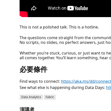
This is not a polished talk. This is a hotline.
The questions come straight from the community. 
No scripts, no slides, no perfect answers, just hon
Whether you’re stuck, curious, or just want to he
all comes together. You’ll learn something, hear 
必要條件
Find ways to connect:
https://aka.ms/dd/connec
See what else is happening during Data Days:
ht
Data Analytics
Fabric
演講者