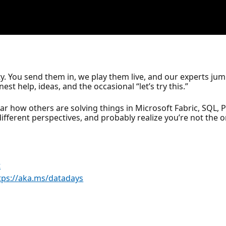
You send them in, we play them live, and our experts jump in
est help, ideas, and the occasional “let’s try this.”
ar how others are solving things in Microsoft Fabric, SQL, Po
different perspectives, and probably realize you’re not the 
t
tps://aka.ms/datadays