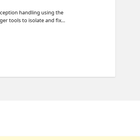
ception handling using the
r tools to isolate and fix
 objects, then implement