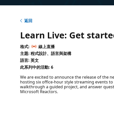
返回
Learn Live: Get start
格式:
線上直播
主題: 程式設計、語言與架構
語言: 英文
此系列中的活動:
6
We are excited to announce the release of the n
hosting six office-hour style streaming events to
walkthrough a guided project, and answer quest
Microsoft Reactors.