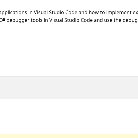
pplications in Visual Studio Code and how to implement ex
 C# debugger tools in Visual Studio Code and use the debugge
ion types provided by .NET and the properties of exception
stomized exception objects.