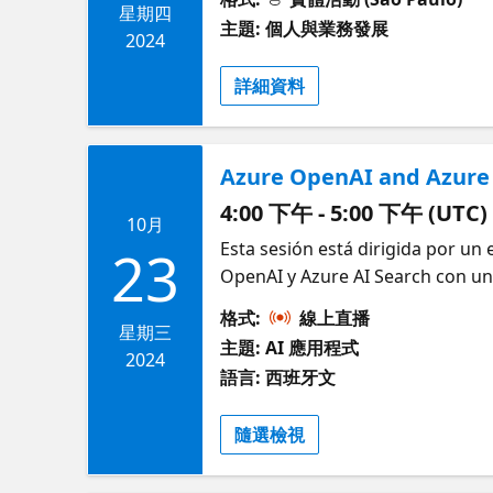
presentaciones deben incluir un 
星期四
主題: 個人與業務發展
de evaluación descritos en estas
2024
Elegibilidad: Tener al menos 18
詳細資料
estudiantes matriculados en una 
No ser residente de Cuba, Irán, 
$100,000 USD en financiamiento 
Azure OpenAI and Azure 
una subsidiaria de Microsoft entr
web de Imagine Cup y crear su e
4:00 下午 - 5:00 下午 (UTC)
10月
socio de Microsoft. Seguir los re
Esta sesión está dirigida por un
23
debe ser construido con y requer
OpenAI y Azure AI Search con una
presentación deben estar en ingl
una experiencia similar a ChatG
evaluación relevantes para cad
格式:
線上直播
recuperación. Acceda a los model
星期三
Ideas (opcional): 1 de octubre 
主題: AI 應用程式
recuperación de datos eficiente
2024
1 de noviembre de 2024 a 22 de 
語言: 西班牙文
Electronics, una empresa ficticia
Campeonato Mundial: marzo de 2
del trabajo de la empresa. Recur
(opcional) Ronda de Presentaci
隨選檢視
Cabrera
Mundial Criterios de Evaluación:
Mundial recibirá $100,000 USD y