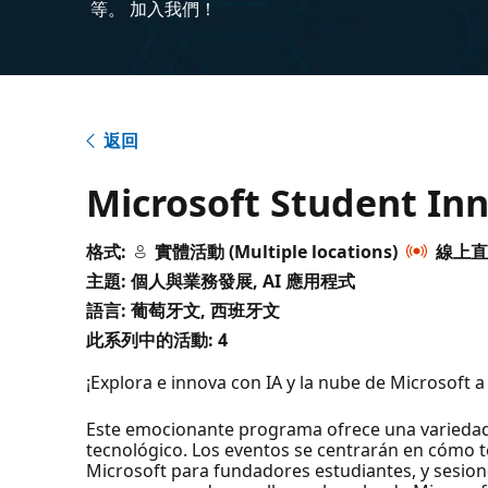
等。 加入我們！
返回
Microsoft Student Inn
格式:
實體活動 (Multiple locations)
線上
主題: 個人與業務發展, AI 應用程式
語言: 葡萄牙文, 西班牙文
此系列中的活動:
4
¡Explora e innova con IA y la nube de Microsoft a
Este emocionante programa ofrece una variedad
tecnológico. Los eventos se centrarán en cómo t
Microsoft para fundadores estudiantes, y sesio