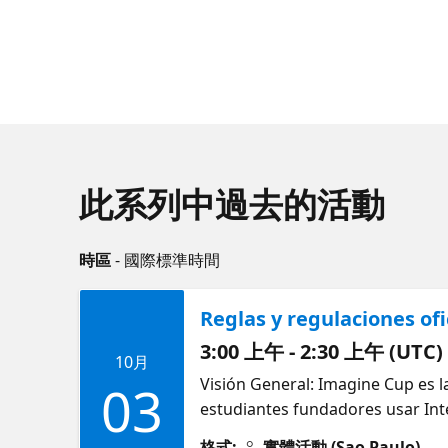
此系列中過去的活動
時區
- 國際標準時間
Reglas y regulaciones ofi
3:00 上午 - 2:30 上午 (UTC)
10月
Visión General: Imagine Cup es l
03
estudiantes fundadores usar Inte
startups listas para el mercado. 
格式:
實體活動 (Sao Paulo)