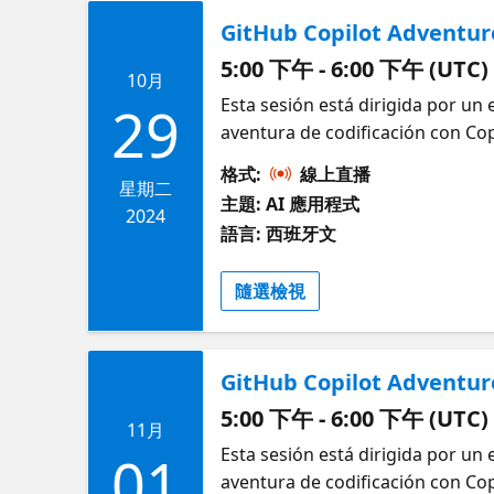
equipo subcampeón recibirá $25
GitHub Copilot Adventure
2025 Acceda aquí al reglamento 
5:00 下午 - 6:00 下午 (UTC)
regístrate para la Imagine Cup 2
10月
Learn. Regístrate en el Centro p
Esta sesión está dirigida por un
29
de Microsoft. Únete a nuestra c
aventura de codificación con Cop
empleados de Microsoft. Para ver
codificación a través de ejercici
格式:
線上直播
Student Innovator em português, 
Copilot única, configurarás tu G
星期二
主題: AI 應用程式
explora nuevos horizontes de p
2024
語言: 西班牙文
Copilot Introducción a GitHub H
Calizaya Diana es MVP de Microso
隨選檢視
sobre IA, programación y robót
Bolivia.
GitHub Copilot Adventure
5:00 下午 - 6:00 下午 (UTC)
11月
Esta sesión está dirigida por un
01
aventura de codificación con Cop