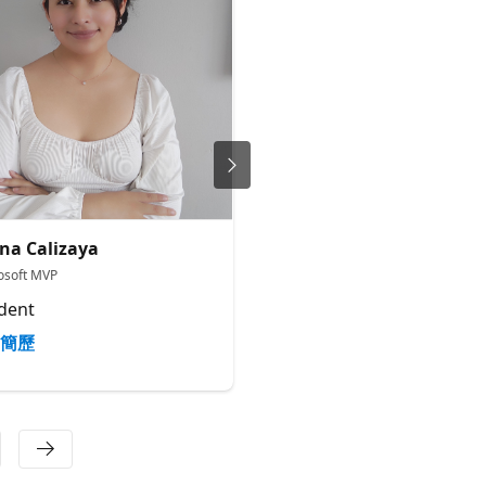
na Calizaya
Andrea Laruta
osoft MVP
Microsoft Learn SA
dent
Microsoft Learn SA
簡歷
簡歷