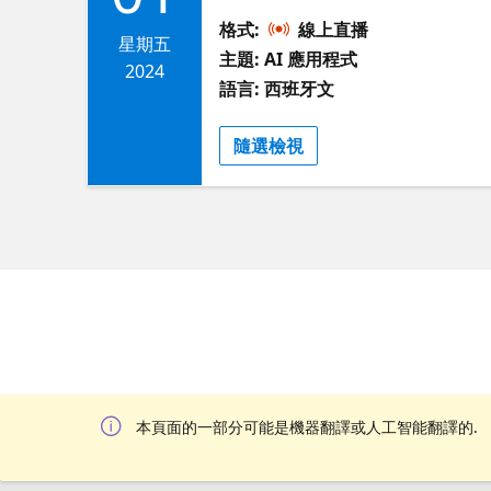
codificación a través de ejercici
格式:
線上直播
Copilot única, configurarás tu G
星期五
主題: AI 應用程式
explora nuevos horizontes de p
2024
語言: 西班牙文
Copilot Introducción a GitHub 
Laruta
隨選檢視
本頁面的一部分可能是機器翻譯或人工智能翻譯的.