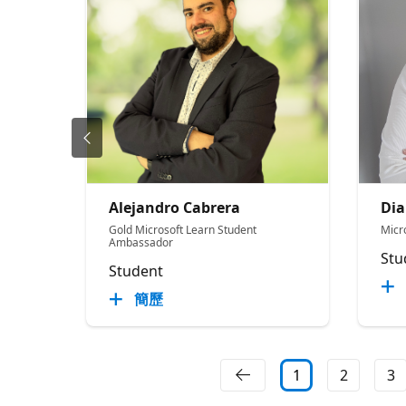
Alejandro Cabrera
Dia
Gold Microsoft Learn Student
Micr
Ambassador
Stu
Student
簡歷
1
2
3