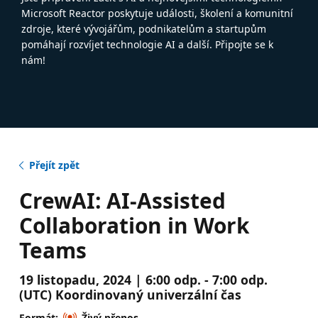
Microsoft Reactor poskytuje události, školení a komunitní
zdroje, které vývojářům, podnikatelům a startupům
pomáhají rozvíjet technologie AI a další. Připojte se k
nám!
Přejít zpět
CrewAI: AI-Assisted
Collaboration in Work
Teams
19 listopadu, 2024 | 6:00 odp. - 7:00 odp.
(UTC) Koordinovaný univerzální čas
Formát:
Živý přenos