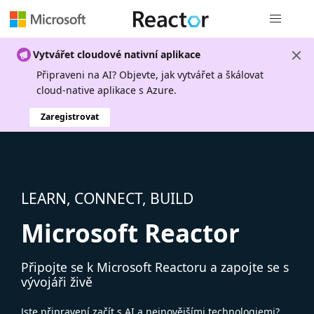
Globální n
Vytvářet cloudové nativní aplikace
Připraveni na AI? Objevte, jak vytvářet a škálovat
cloud-native aplikace s Azure.
Zaregistrovat
LEARN, CONNECT, BUILD
Microsoft Reactor
Připojte se k Microsoft Reactoru a zapojte se s
vývojáři živě
Jste připravení začít s AI a nejnovějšími technologiemi?