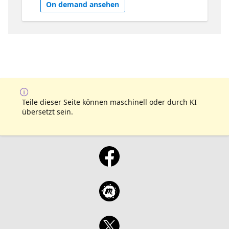
On demand ansehen
decisiones. Desarrollar soluciones sin código
con Power Apps, Power Automate y Copilot
Studio Automatizar tareas repetitivas con
herramientas de Low Code. Integrar IA y
Power Platform con Dynamics 365 para
potenciar la productividad. Documentación
de Microsoft Dynamics 365
Teile dieser Seite können maschinell oder durch KI
übersetzt sein.