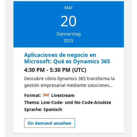
Mär
20
Donnerstag
2025
Aplicaciones de negocio en
Microsoft: Qué es Dynamics 365
4:30 PM - 5:30 PM (UTC)
Descubre cómo Dynamics 365 transforma la
gestión empresarial mediante soluciones
integradas de CRM y ERP. Aprende sobre sus
Format:
Livestream
aplicaciones clave, su integración con
Thema: Low-Code- und No-Code-Ansätze
Microsoft Power Platform y cómo optimizar
Sprache: Spanisch
procesos en diversas áreas de negocio.
Objetivos de aprendizaje: Comprender el
On demand ansehen
ecosistema de Dynamics 365 y su impacto en
las empresas. Conocer las aplicaciones de