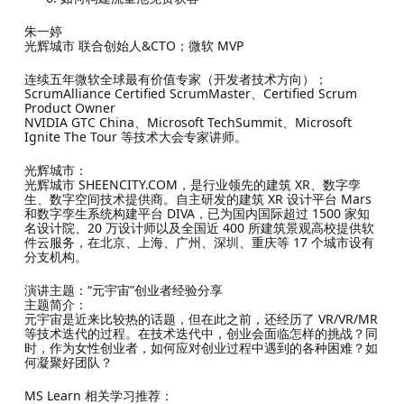
朱一婷
光辉城市 联合创始人&CTO；微软 MVP
连续五年微软全球最有价值专家（开发者技术方向）；
ScrumAlliance Certified ScrumMaster、Certified Scrum
Product Owner
NVIDIA GTC China、Microsoft TechSummit、Microsoft
Ignite The Tour 等技术大会专家讲师。
光辉城市：
光辉城市 SHEENCITY.COM，是行业领先的建筑 XR、数字孪
生、数字空间技术提供商。自主研发的建筑 XR 设计平台 Mars
和数字孪生系统构建平台 DIVA，已为国内国际超过 1500 家知
名设计院、20 万设计师以及全国近 400 所建筑景观高校提供软
件云服务，在北京、上海、广州、深圳、重庆等 17 个城市设有
分支机构。
演讲主题：“元宇宙”创业者经验分享
主题简介：
元宇宙是近来比较热的话题，但在此之前，还经历了 VR/VR/MR
等技术迭代的过程。在技术迭代中，创业会面临怎样的挑战？同
时，作为女性创业者，如何应对创业过程中遇到的各种困难？如
何凝聚好团队？
MS Learn 相关学习推荐：