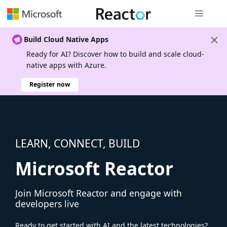
Global nav
Build Cloud Native Apps
Ready for AI? Discover how to build and scale cloud-
native apps with Azure.
Register now
LEARN, CONNECT, BUILD
Microsoft Reactor
Join Microsoft Reactor and engage with
developers live
Ready to get started with AI and the latest technologies?