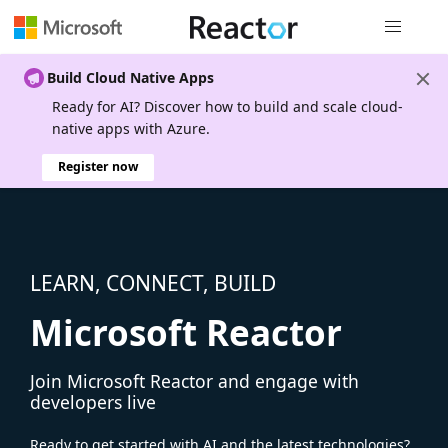
Global nav
Build Cloud Native Apps
Ready for AI? Discover how to build and scale cloud-
native apps with Azure.
Register now
LEARN, CONNECT, BUILD
Microsoft Reactor
Join Microsoft Reactor and engage with
developers live
Ready to get started with AI and the latest technologies?