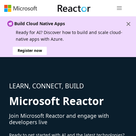
Global nav
Build Cloud Native Apps
Ready for AI? Discover how to build and scale cloud-
native apps with Azure.
Register now
LEARN, CONNECT, BUILD
Microsoft Reactor
Join Microsoft Reactor and engage with
developers live
Ready to get started with AI and the latest technologies?