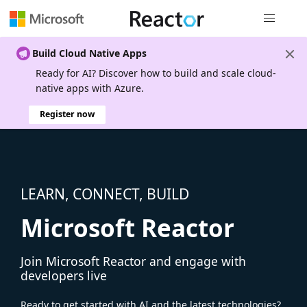
Global nav
Build Cloud Native Apps
Ready for AI? Discover how to build and scale cloud-
native apps with Azure.
Register now
LEARN, CONNECT, BUILD
Microsoft Reactor
Join Microsoft Reactor and engage with
developers live
Ready to get started with AI and the latest technologies?