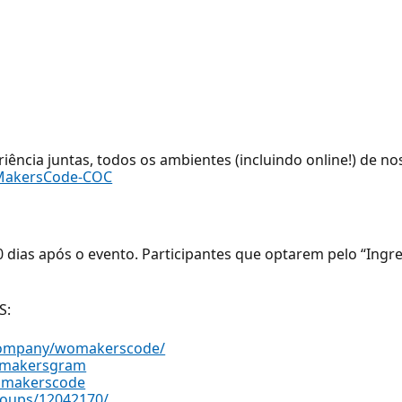
iência juntas, todos os ambientes (incluindo online!) de 
WoMakersCode-COC
0 dias após o evento. Participantes que optarem pelo “Ingr
S:
/company/womakerscode/
omakersgram
omakerscode
roups/12042170/