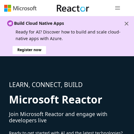
Global nav
Build Cloud Native Apps
Ready for AI? Discover how to build and scale cloud-
native apps with Azure.
Register now
LEARN, CONNECT, BUILD
Microsoft Reactor
Join Microsoft Reactor and engage with
developers live
Ready to get started with AI and the latest technologies?