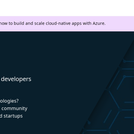
 how to build and scale cloud-native apps with Azure.
 developers
nologies?
nd community
d startups