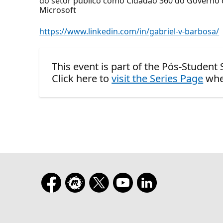
do setor público como Cidadao 360 do Governo d
Microsoft
https://www.linkedin.com/in/gabriel-v-barbosa/
This event is part of the Pós-Student
Click here to
visit the Series Page
whe