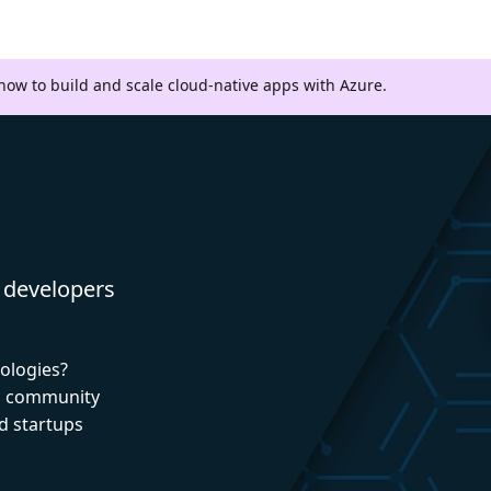
 how to build and scale cloud-native apps with Azure.
 developers
nologies?
nd community
d startups