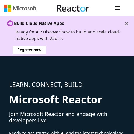
Global nav
Build Cloud Native Apps
Ready for AI? Discover how to build and scale cloud-
native apps with Azure.
Register now
LEARN, CONNECT, BUILD
Microsoft Reactor
Join Microsoft Reactor and engage with
developers live
Ready to get started with AI and the latest technologies?