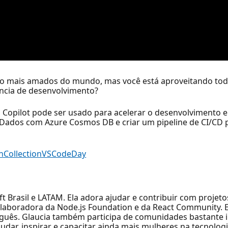
go mais amados do mundo, mas você está aproveitando todo
ncia de desenvolvimento?
opilot pode ser usado para acelerar o desenvolvimento e 
 Dados com Azure Cosmos DB e criar um pipeline de CI/CD 
rnCollectionVSCodeDay
 Brasil e LATAM. Ela adora ajudar e contribuir com projet
laboradora da Node.js Foundation e da React Community. El
uguês. Glaucia também participa de comunidades bastante i
ar, inspirar e capacitar ainda mais mulheres na tecnolog