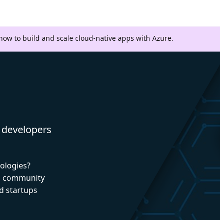
 how to build and scale cloud-native apps with Azure.
 developers
nologies?
nd community
d startups