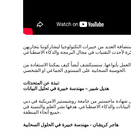
افة العديد من خبيرات التكنولوجيا ليشاركوننا بتجاربهن
لعمل بأنواعها. سنستكشف أيضاً كيف يمكننا الاستفادة من
الحوسبة السحابية على المستوى الجماعي او الشخصي.
نبذة عن المتحدثات:
هديل شبير – مهندسة خبيرة في تحليل البيانات
وم وهندسة تحليل البيانات في شركة مايكروسوفت٠ هديل حاصلة على شهادة ماجستير من جامعة روشيستير الامريكية في دبي
بيانات والذكاء الاصطناعي. هدفها نشر العلم والتنمية في
جميع أنحاء المنطقة.
هاجر كريشان - مهندسة خبيرة في الحلول السحابية