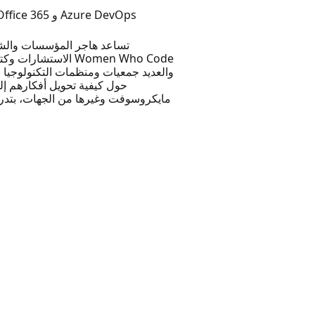
هاجر كريشان هي خبيرة في الحلول السحابية لدى شركة "انسوميا لحلول الكمبيوتر" ومختصّة بالأساس في الحوسبة السحابية و Office 365 و Azure DevOps
تساعد هاجر المؤسسات والشرك
الاستشارات وكتابة
والعديد جمعيات ومنظمات التكنولوجيا
حول كيفية تحويل أفكارهم إل
مايكروسوفت وغيرها من الجهات، بتدري