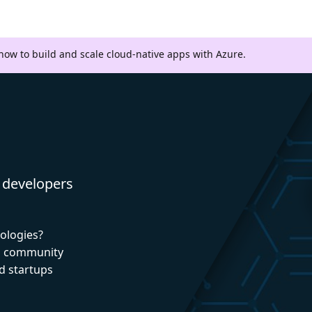
 how to build and scale cloud-native apps with Azure.
 developers
nologies?
nd community
d startups