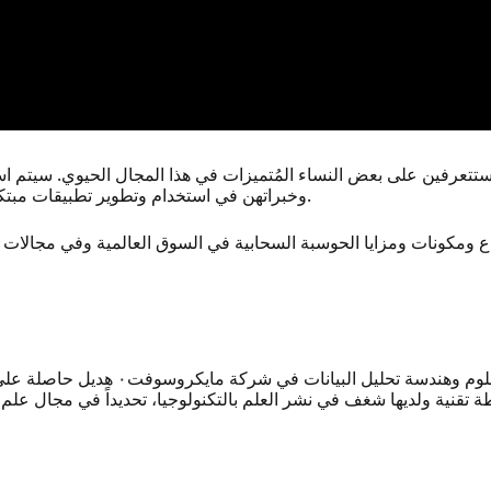
تعرفين على بعض النساء المُتميزات في هذا المجال الحيوي. سيتم استض
وخبراتهن في استخدام وتطوير تطبيقات مبتكرة لأحدث التقنيات في مجال البرمجة والذكاء الاصطناعي.
 ومكونات ومزايا الحوسبة السحابية في السوق العالمية وفي مجالات ا
هديل شبير هي خبيرة ومتخصصة في عل
قنية ولديها شغف في نشر العلم بالتكنولوجيا، تحديداً في مجال علم ال