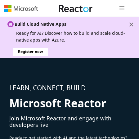
Global nav
Build Cloud Native Apps
Ready for AI? Discover how to build and scale cloud-
native apps with Azure.
Register now
LEARN, CONNECT, BUILD
Microsoft Reactor
Join Microsoft Reactor and engage with
developers live
Ready to get started with AI and the latest technologies?