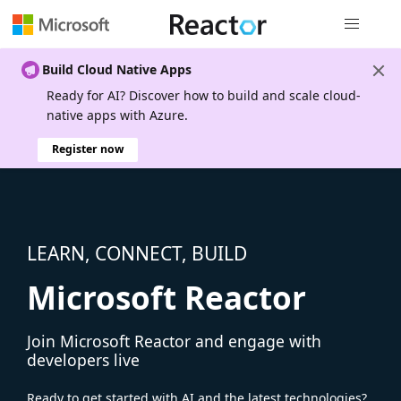
Global nav
Build Cloud Native Apps
Ready for AI? Discover how to build and scale cloud-
native apps with Azure.
Register now
LEARN, CONNECT, BUILD
Microsoft Reactor
Join Microsoft Reactor and engage with
developers live
Ready to get started with AI and the latest technologies?