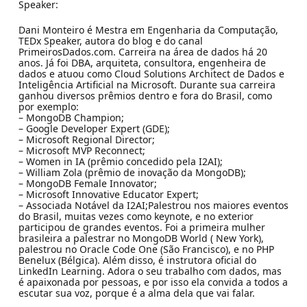
Speaker:
Dani Monteiro é Mestra em Engenharia da Computação,
TEDx Speaker, autora do blog e do canal
PrimeirosDados.com. Carreira na área de dados há 20
anos. Já foi DBA, arquiteta, consultora, engenheira de
dados e atuou como Cloud Solutions Architect de Dados e
Inteligência Artificial na Microsoft. Durante sua carreira
ganhou diversos prêmios dentro e fora do Brasil, como
por exemplo:
– MongoDB Champion;
– Google Developer Expert (GDE);
– Microsoft Regional Director;
– Microsoft MVP Reconnect;
– Women in IA (prêmio concedido pela I2AI);
– William Zola (prêmio de inovação da MongoDB);
– MongoDB Female Innovator;
– Microsoft Innovative Educator Expert;
– Associada Notável da I2AI;Palestrou nos maiores eventos
do Brasil, muitas vezes como keynote, e no exterior
participou de grandes eventos. Foi a primeira mulher
brasileira a palestrar no MongoDB World ( New York),
palestrou no Oracle Code One (São Francisco), e no PHP
Benelux (Bélgica). Além disso, é instrutora oficial do
LinkedIn Learning. Adora o seu trabalho com dados, mas
é apaixonada por pessoas, e por isso ela convida a todos a
escutar sua voz, porque é a alma dela que vai falar.