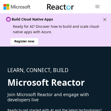
Global nav
Build Cloud Native Apps
Ready for AI? Discover how to build and scale cloud-
native apps with Azure.
Register now
LEARN, CONNECT, BUILD
Microsoft Reactor
Join Microsoft Reactor and engage with
developers live
Ready to get started with AI and the latest technologies?