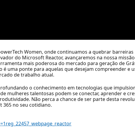
mpowerTech Women, onde continuamos a quebrar barreiras 
inovador do Microsoft Reactor, avançaremos na nossa missã
 ferramenta mais poderosa do mercado para geração de Grá
dição é uma ponte para aquelas que desejam compreender e u
cado de trabalho atual.
aprofundando o conhecimento em tecnologias que impulsio
de mulheres talentosas podem se conectar, aprender e cresc
rodutividade. Não perca a chance de ser parte desta revol
 365 no seu cotidiano.
id=1reg_22457_webpage_reactor