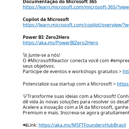
Documentação do Microsoft 365
https://learn.microsoft.com/microsoft-365/?v
Copilot da Microsoft
https://learn.microsoft.com/copilot/overview/
Power BI: Zero2Hero
https://aka.ms/PowerBIZero2Hero
🚀 Junte-se a nós!
O #MicrosoftReactor conecta você com #empree
seus objetivos.
Participe de eventos e workshops gratuitos >
ht
Potencialize sua startup com a Microsoft >
https
💡Transforme suas ideias com a Microsoft! Conh
dê vida às novas soluções para resolver os desafi
Acelere a inovação com a IA da Microsoft, ganh
Premium e mais. Inscreva-se agora gratuitament
📲Link:
https://aka.ms/MSFTFoundersHubBrasil