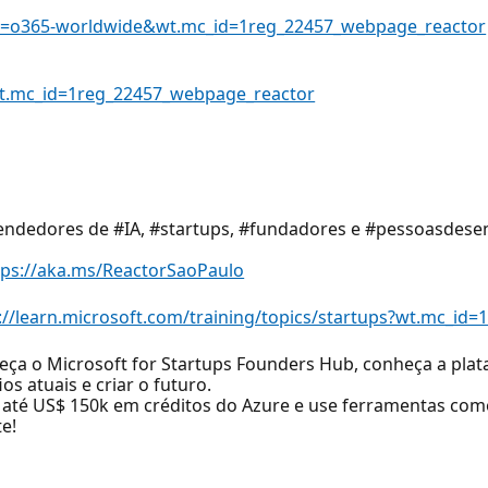
iew=o365-worldwide&wt.mc_id=1reg_22457_webpage_reactor
?wt.mc_id=1reg_22457_webpage_reactor
ndedores de #IA, #startups, #fundadores e #pessoasdese
tps://aka.ms/ReactorSaoPaulo
://learn.microsoft.com/training/topics/startups?wt.mc_i
eça o Microsoft for Startups Founders Hub, conheça a pla
os atuais e criar o futuro.
e até US$ 150k em créditos do Azure e use ferramentas com
e!