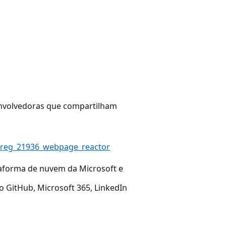
nvolvedoras que compartilham
d=1reg_21936_webpage_reactor
taforma de nuvem da Microsoft e
o GitHub, Microsoft 365, LinkedIn