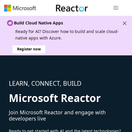
Global nav
Build Cloud Native Apps
Ready for AI? Discover how to build and scale cloud-
native apps with Azure.
Register now
LEARN, CONNECT, BUILD
Microsoft Reactor
Join Microsoft Reactor and engage with
developers live
Ready to get started with AI and the latest technologies?