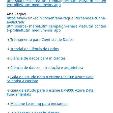
utm_source=share&utm_campaign=share_via&utm_conten
t=profile&utm_medium=ios_app
Ana Raquel
https://www.linkedin.com/in/ana-raquel-fernandes-cunha-
a48a07a0?
utm_source=share&utm_campaign=share_via&utm_conten
t=profile&utm_medium=ios_app
🔹
Treinamento para Cientista de Dados
🔹
Tutorial de Ciência de Dados
🔹
Ciência de dados para iniciantes
🔹
Ciência de dados: introdução e arquitetura
🔹
Guia de estudo para o exame DP-100: Azure Data
Scientist Associate
🔹
Guia de estudo para o exame DP-900: Azure Data
Fundamentals
🔹
Machine Learning para iniciantes
🔹
IA Generativa para iniciantes