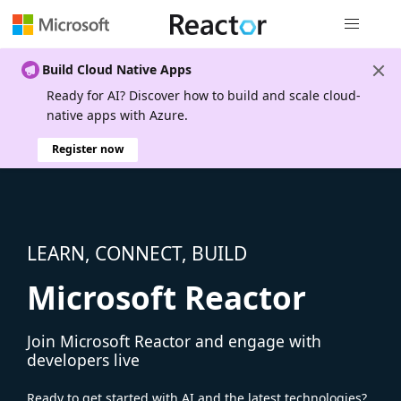
Global nav
Build Cloud Native Apps
Ready for AI? Discover how to build and scale cloud-
native apps with Azure.
Register now
LEARN, CONNECT, BUILD
Microsoft Reactor
Join Microsoft Reactor and engage with
developers live
Ready to get started with AI and the latest technologies?