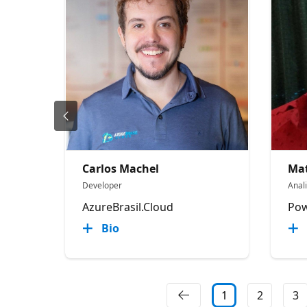
Carlos Machel
Ma
Developer
Anal
AzureBrasil.Cloud
Pow
Bio
1
2
3