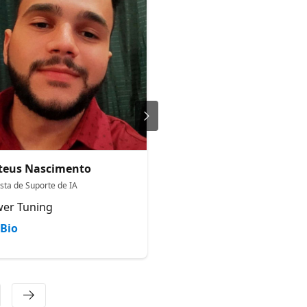
teus Nascimento
Talles Valiatti
ista de Suporte de IA
Arquiteto de soluções
er Tuning
AzureBrasil.Cloud
Bio
Bio