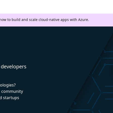
 how to build and scale cloud-native apps with Azure.
 developers
nologies?
nd community
d startups