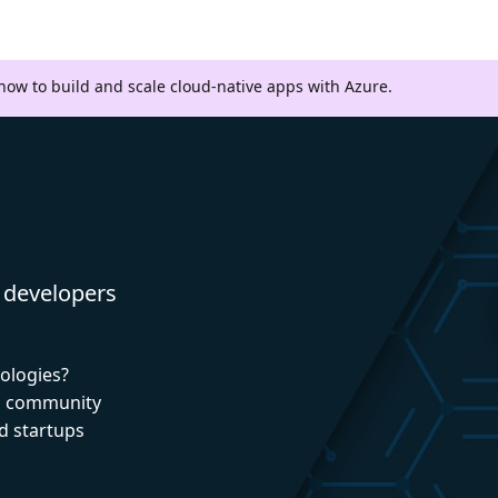
 how to build and scale cloud-native apps with Azure.
 developers
nologies?
nd community
d startups