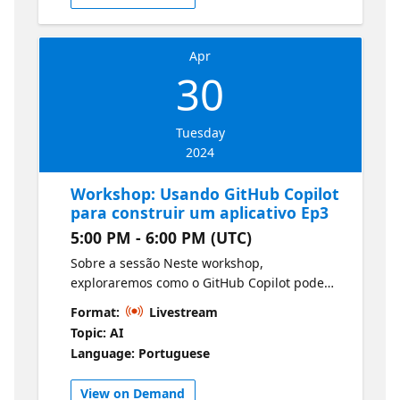
wt.mc_id=1reg_22127_webpage_reactor
Speaker: Glaucia Lemos - Developer Advocate
🥑em JavaScrip/Node.js na Microsoft
Apr
30
Tuesday
2024
Workshop: Usando GitHub Copilot
para construir um aplicativo Ep3
5:00 PM - 6:00 PM (UTC)
Sobre a sessão Neste workshop,
exploraremos como o GitHub Copilot pode
ser usado para acelerar o desenvolvimento e
Format:
Livestream
a implantação de um aplicativo Node.js.
Topic: AI
Links de Referência
Language: Portuguese
https://moaw.dev/workshop/gh:azure-
samples/copilot-nodejs-todo/main/docs//?
View on Demand