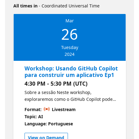
All times in
- Coordinated Universal Time
Mar
26
Tuesday
2024
Workshop: Usando GitHub Copilot
para construir um aplicativo Ep1
4:30 PM - 5:30 PM (UTC)
Sobre a sessão Neste workshop,
exploraremos como o GitHub Copilot pode
ser usado para acelerar o desenvolvimento e
Format:
Livestream
a implantação de um aplicativo Node.js.
Topic: AI
Links de Referência
Language: Portuguese
https://moaw.dev/workshop/gh:azure-
samples/copilot-nodejs-todo/main/docs//?
View on Demand