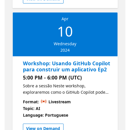
wt.mc_id=1reg_22004_webpage_reactor
https://learn.microsoft.com/en-
us/training/modules/explore-non-relational-
Apr
data-stores-azure/ /?
10
wt.mc_id=1reg_22004_webpage_reactor
Speaker: Glaucia Lemos - Developer Advocate
🥑em JavaScrip/Node.js na Microsoft
Wednesday
2024
Workshop: Usando GitHub Copilot
para construir um aplicativo Ep2
5:00 PM - 6:00 PM (UTC)
Sobre a sessão Neste workshop,
exploraremos como o GitHub Copilot pode
ser usado para acelerar o desenvolvimento e
Format:
Livestream
a implantação de um aplicativo Node.js. Link
Topic: AI
de Referência
Language: Portuguese
https://moaw.dev/workshop/gh:azure-
samples/copilot-nodejs-todo/main/docs/ /?
View on Demand