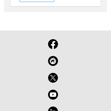
wt.mc_id=1reg_22128_webpage_reactor
https://learn.microsoft.com/training/modules/explore-
non-relational-data-stores-azure//?
wt.mc_id=1reg_22128_webpage_reactor
Speaker: Glaucia Lemos - Developer Advocate
🥑em JavaScrip/Node.js na Microsoft