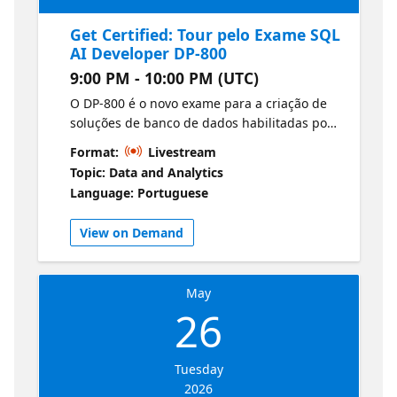
Get Certified: Tour pelo Exame SQL
AI Developer DP-800
9:00 PM - 10:00 PM (UTC)
O DP-800 é o novo exame para a criação de
soluções de banco de dados habilitadas por
IA no SQL Server, Azure SQL e bancos de
Format:
Livestream
dados SQL no Microsoft Fabric. Nesta sessão
Topic: Data and Analytics
de abertura, faremos um tour guiado por
Language: Portuguese
todas as áreas de habilidades para que você
saiba exatamente o que esperar, como os
View on Demand
domínios se conectam e onde focar
primeiro.Você terá uma visão de alto nível de
cada área dos módulos do Microsoft Learn,
May
incluindo T‑SQL avançado, fundamentos de
26
segurança e desempenho, práticas de
implantação (CI/CD) e a seção de IA que
incorpora embeddings, vetores, busca
Tuesday
inteligente e RAG em soluções SQL.
2026