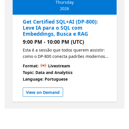
Thursday
2026
Get Certified SQL+AI (DP-800):
Leve IA para o SQL com
Embeddings, Busca e RAG
9:00 PM - 10:00 PM (UTC)
Esta é a sessão que todos querem assistir:
como o DP-800 conecta padrões modernos
de IA diretamente às suas soluções SQL.
Format:
Livestream
Vamos explicar o que o exame espera sobre
Topic: Data and Analytics
embeddings, vetores, busca inteligente e
Language: Portuguese
retrieval augmented generation (RAG)
traduzindo tudo em conceitos práticos e
View on Demand
aplicáveis.