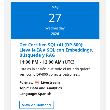
May
27
Wednesday
2026
Get Certified SQL+AI (DP-800):
Lleva la IA a SQL con Embeddings,
Búsqueda y RAG
11:00 PM - 12:00 AM (UTC)
Esta es la sesión que todo el mundo quiere
ver: cómo DP-800 conecta patrones
modernos de IA directamente con tus
Format:
Livestream
soluciones SQL. Desglosaremos lo que el
Topic: Data and Analytics
examen espera sobre embeddings, vectores,
Language: Spanish
búsqueda inteligente y generación
aumentada por recuperación (RAG), y lo
View on Demand
traduciremos en conceptos prácticos y