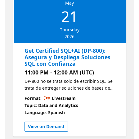
May
21
Thursday
2026
Get Certified SQL+AI (DP-800):
Asegura y Despliega Soluciones
SQL con Confianza
11:00 PM - 12:00 AM (UTC)
DP-800 no se trata solo de escribir SQL. Se
trata de entregar soluciones de bases de
datos que sean seguras, rápidas y listas para
Format:
Livestream
producción en entornos de ingeniería
Topic: Data and Analytics
modernos. En esta sesión nos enfocaremos
Language: Spanish
en las prácticas de ingeniería que convierten
tu trabajo en SQL en soluciones reales y
View on Demand
productivas.