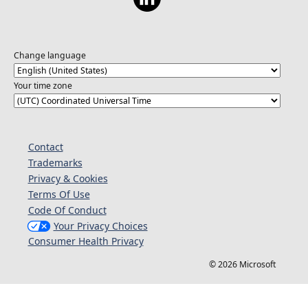
https://learn.microsoft.com/training/topics/startups?
wt.mc_id=1reg_21936_webpage_reactor 💡
Transforme suas ideias com a Microsoft!
Change language
Conheça o Microsoft for Startups Founders
Hub, conheça a plataforma de nuvem da
Your time zone
Microsoft e dê vida às novas soluções para
resolver os desafios atuais e criar o futuro.
Acelere a inovação com a IA da Microsoft,
ganhe até US$ 150k em créditos do Azure e
Contact
use ferramentas como GitHub, Microsoft 365,
LinkedIn Premium e mais. Inscreva-se agora
Trademarks
gratuitamente! 📲Link:
Privacy & Cookies
https://aka.ms/MSFTFoundersHubBrasil
Terms Of Use
Code Of Conduct
Your Privacy Choices
Consumer Health Privacy
© 2026 Microsoft