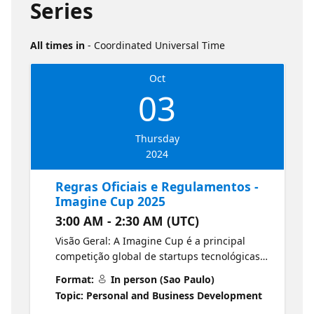
Series
All times in
- Coordinated Universal Time
Oct
03
Thursday
2024
Regras Oficiais e Regulamentos -
Imagine Cup 2025
3:00 AM - 2:30 AM (UTC)
Visão Geral: A Imagine Cup é a principal
competição global de startups tecnológicas
da Microsoft, que permite a estudantes
Format:
In person (Sao Paulo)
fundadores usarem Inteligência Artificial (IA)
Topic: Personal and Business Development
e a Nuvem Microsoft para transformar ideias