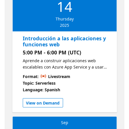
14
Thursday
2025
Introducción a las aplicaciones y
funciones web
5:00 PM - 6:00 PM (UTC)
Aprende a construir aplicaciones web
escalables con Azure App Service y a usar
Azure Functions para automatizar procesos y
Format:
Livestream
responder a eventos de forma serverless.
Topic: Serverless
Una sesión ideal para mejorar la eficiencia
Language: Spanish
de tus soluciones web.
View on Demand
Sep