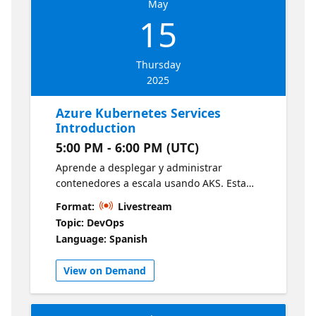
May
15
Thursday
2025
Azure Kubernetes Services
Introduction
5:00 PM - 6:00 PM (UTC)
Aprende a desplegar y administrar
contenedores a escala usando AKS. Esta
sesión cubre los fundamentos de
Format:
Livestream
Kubernetes, configuración de clústeres y
Topic: DevOps
buenas prácticas para ejecutar cargas de
Language: Spanish
trabajo modernas en producción. Azure
Kubernetes Service (AKS)
View on Demand