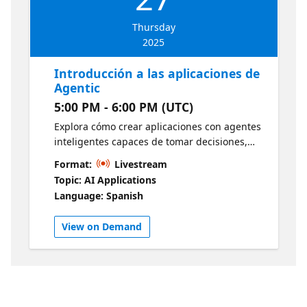
Thursday
2025
Introducción a las aplicaciones de
Agentic
5:00 PM - 6:00 PM (UTC)
Explora cómo crear aplicaciones con agentes
inteligentes capaces de tomar decisiones,
razonar y actuar por sí mismos. Conecta
Format:
Livestream
servicios como Azure OpenAI, Logic Apps y
Topic: AI Applications
más para construir soluciones realmente
Language: Spanish
autónomas.
View on Demand