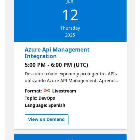
Jun
12
Thursday
2025
Azure Api Management
Integration
5:00 PM - 6:00 PM (UTC)
Descubre cómo exponer y proteger tus APIs
utilizando Azure API Management. Aprende
a crear puertas de enlace seguras para tus
Format:
Livestream
servicios backend, aplicar políticas de acceso
Topic: DevOps
y monitorear el uso de tus APIs. Arquitectura
Language: Spanish
de la integración de API en Azure
View on Demand