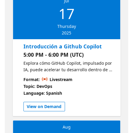
Jul
17
Thursday
2025
Introducción a Github Copilot
5:00 PM - 6:00 PM (UTC)
Explora cómo GitHub Copilot, impulsado por
IA, puede acelerar tu desarrollo dentro de VS
Code y GitHub. Verás cómo generar código,
Format:
Livestream
escribir pruebas y mejorar tu flujo de trabajo
Topic: DevOps
con sugerencias inteligentes en tiempo real.
Language: Spanish
Introducción a Github Copilot
View on Demand
Aug