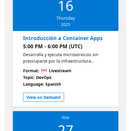
16
Thursday
2025
Introducción a Container Apps
5:00 PM - 6:00 PM (UTC)
Desarrolla y ejecuta microservicios sin
preocuparte por la infraestructura
subyacente. Azure Container Apps ofrece
Format:
Livestream
escalabilidad automática y una experiencia
Topic: DevOps
simplificada para implementar contenedores
Language: Spanish
rápidamente. Documentación para
desarrolladores de Azure
View on Demand
Nov
27