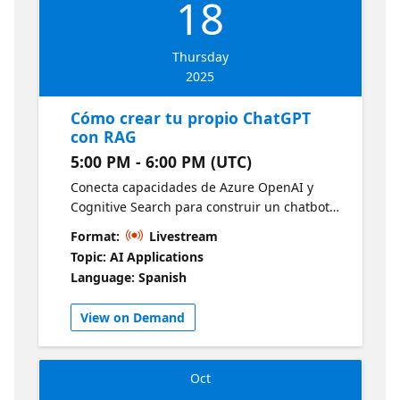
18
Thursday
2025
Cómo crear tu propio ChatGPT
con RAG
5:00 PM - 6:00 PM (UTC)
Conecta capacidades de Azure OpenAI y
Cognitive Search para construir un chatbot
inteligente que responda con base en
Format:
Livestream
información interna. Aprende el enfoque
Topic: AI Applications
RAG para mejorar la precisión y relevancia
Language: Spanish
de las respuestas de modelos generativos.
View on Demand
Oct