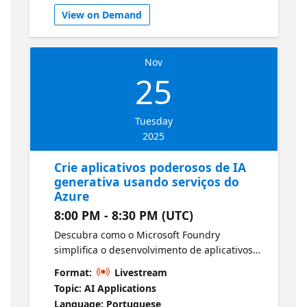
aumentam a eficiência.
View on Demand
Nov
25
Tuesday
2025
Crie aplicativos poderosos de IA
generativa usando serviços do
Azure
8:00 PM - 8:30 PM (UTC)
Descubra como o Microsoft Foundry
simplifica o desenvolvimento de aplicativos
de IA generativa. Aprenda a utilizar modelos
Format:
Livestream
de linguagem para criar experiências
Topic: AI Applications
baseadas em bate-papo que sejam
Language: Portuguese