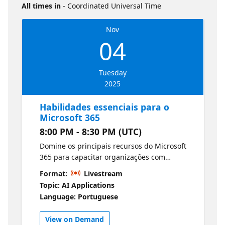
All times in
- Coordinated Universal Time
Nov
04
Tuesday
2025
Habilidades essenciais para o
Microsoft 365
8:00 PM - 8:30 PM (UTC)
Domine os principais recursos do Microsoft
365 para capacitar organizações com
ferramentas de produtividade de ponta,
Format:
Livestream
integração inteligente com a nuvem e
Topic: AI Applications
soluções de segurança confiáveis.
Language: Portuguese
View on Demand