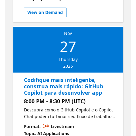
intuitivas, responsivas e semelhantes às
humanas.
View on Demand
Nov
27
Thursday
2025
Codifique mais inteligente,
construa mais rápido: GitHub
Copilot para desenvolver app
8:00 PM - 8:30 PM (UTC)
Descubra como o GitHub Copilot e o Copilot
Chat podem turbinar seu fluxo de trabalho
de desenvolvimento no Visual Studio Code.
Format:
Livestream
Aprenda a programar mais rápido, reduzir
Topic: AI Applications