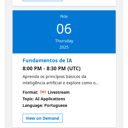
Nov
06
Thursday
2025
Fundamentos de IA
8:00 PM - 8:30 PM (UTC)
Aprenda os princípios básicos da
inteligência artificial e explore como o
Microsoft Azure permite o desenvolvimento
Format:
Livestream
de software e serviços inteligentes para criar
Topic: AI Applications
soluções de IA eficazes.
Language: Portuguese
View on Demand