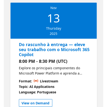
Nov
13
Thursday
2025
Do rascunho à entrega — eleve
seu trabalho com o Microsoft 365
Copilot
8:00 PM - 8:30 PM (UTC)
Explore os principais componentes do
Microsoft Power Platform e aprenda a
demonstrar seu valor comercial por meio de
Format:
Livestream
ferramentas como Power Apps, Dataverse e
Topic: AI Applications
Power Automate.
Language: Portuguese
View on Demand