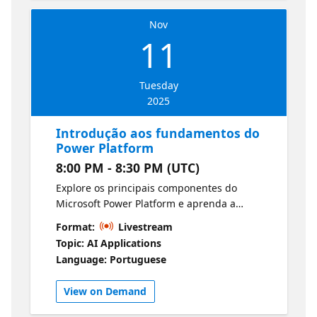
Nov
11
Tuesday
2025
Introdução aos fundamentos do
Power Platform
8:00 PM - 8:30 PM (UTC)
Explore os principais componentes do
Microsoft Power Platform e aprenda a
demonstrar seu valor comercial por meio de
Format:
Livestream
ferramentas como Power Apps, Dataverse e
Topic: AI Applications
Power Automate.
Language: Portuguese
View on Demand