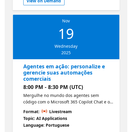
View on Demand
produtividade.
Nov
19
Wednesday
2025
Agentes em ação: personalize e
gerencie suas automações
comerciais
8:00 PM - 8:30 PM (UTC)
Mergulhe no mundo dos agentes sem
código com o Microsoft 365 Copilot Chat e o
SharePoint. Este roteiro de aprendizagem
Format:
Livestream
capacita usuários corporativos a criar,
Topic: AI Applications
personalizar, gerenciar e implantar agentes
Language: Portuguese
que simplificam as tarefas diárias e