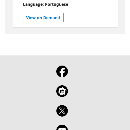
tarefas repetitivas e desbloquear a
Language: Portuguese
assistência da IA ​​para otimizar a criação de
aplicativos do início ao fim.
View on Demand