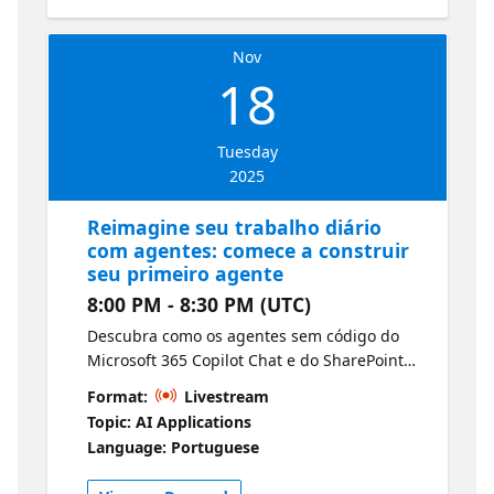
Nov
18
Tuesday
2025
Reimagine seu trabalho diário
com agentes: comece a construir
seu primeiro agente
8:00 PM - 8:30 PM (UTC)
Descubra como os agentes sem código do
Microsoft 365 Copilot Chat e do SharePoint
podem transformar as tarefas diárias. Esta
Format:
Livestream
experiência de aprendizado orienta os
Topic: AI Applications
usuários corporativos na criação, no
Language: Portuguese
gerenciamento e no uso de agentes para
otimizar fluxos de trabalho e aumentar a