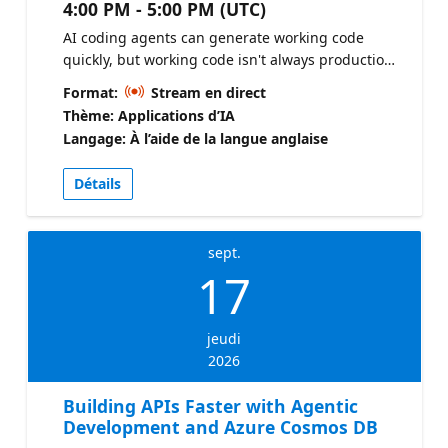
4:00 PM - 5:00 PM (UTC)
AI coding agents can generate working code
quickly, but working code isn't always production-
ready code. This session focuses on reviewing
Format:
Stream en direct
agent-generated Azure Cosmos DB code for
Thème: Applications d’IA
scalability, RU efficiency, indexing strategy, and
Langage: À l’aide de la langue anglaise
long-term maintainability. Check out the
CosmosDB Agent Kit Azure Cosmos DB Design
Détails
Pattern Samples Azure Cosmos DB Agent Kit for
AI coding assistants
sept.
17
jeudi
2026
Building APIs Faster with Agentic
Development and Azure Cosmos DB