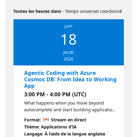
Toutes les heures dans
- Temps universel coordonné
juin
18
jeudi
2026
Agentic Coding with Azure
Cosmos DB: From Idea to Working
App
3:00 PM - 4:00 PM (UTC)
What happens when you move beyond
autocomplete and start building applications
with an AI coding agent as part of your
Format:
Stream en direct
workflow? This session shows how
Thème: Applications d’IA
developers can go from a prompt to a
Langage: À l’aide de la langue anglaise
working Azure Cosmos DB application using