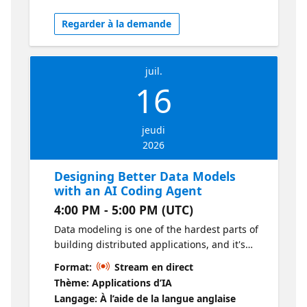
agentic development tools, while learning
Regarder à la demande
where agents accelerate work—and where
human architecture decisions still matter.
Check out the CosmosDB Agent Kit
juil.
TheSource - Azure Databases
16
jeudi
2026
Designing Better Data Models
with an AI Coding Agent
4:00 PM - 5:00 PM (UTC)
Data modeling is one of the hardest parts of
building distributed applications, and it's
easy to get wrong early. This session
Format:
Stream en direct
explores how an agent can help design
Thème: Applications d’IA
containers, partition keys, relationships, and
Langage: À l’aide de la langue anglaise
access patterns for Azure Cosmos DB while