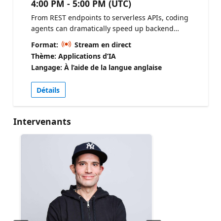
4:00 PM - 5:00 PM (UTC)
From REST endpoints to serverless APIs, coding
agents can dramatically speed up backend
development. This session demonstrates how to
Format:
Stream en direct
use an agent to scaffold APIs, integrate Azure
Thème: Applications d’IA
Cosmos DB SDKs, implement CRUD operations,
Langage: À l’aide de la langue anglaise
and refine the architecture for real-world use.
Check out the CosmosDB Agent Kit Azure Cosmos
Détails
DB Agent Kit for AI coding assistants
Intervenants